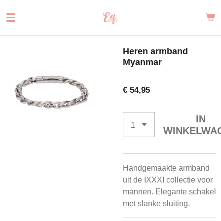
Ga
direct
naar
de
Heren armband
hoofdinhoud
Myanmar
€ 54,95
IN
WINKELWA
Handgemaakte armband
uit de IXXXI collectie voor
mannen. Elegante schakel
met slanke sluiting.