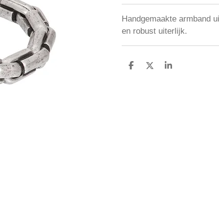
Handgemaakte armband uit
en robust uiterlijk.
D
D
S
E
E
H
L
E
A
E
L
R
N
E