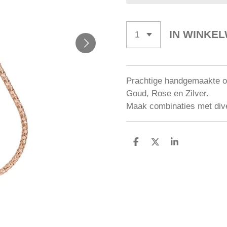
IN WINKE
Prachtige handgemaakte oo
Goud, Rose en Zilver.
Maak combinaties met diver
D
D
S
E
E
H
L
E
A
E
L
R
N
E