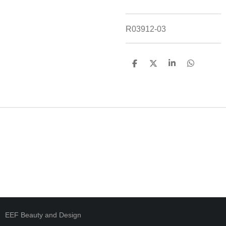
R03912-03
D
D
S
D
E
E
H
E
L
E
A
L
E
L
R
E
N
E
N
EEF Beauty and Design