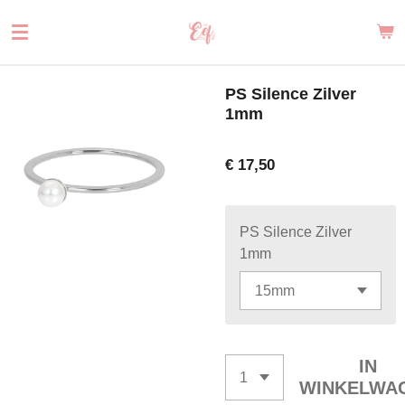
Ga
direct
naar
de
PS Silence Zilver
hoofdinhoud
1mm
€ 17,50
PS Silence Zilver
1mm
IN
WINKELWA