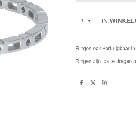
IN WINKE
Ringen ook verkrijgbaar in
Ringen zijn los te drage
D
D
S
E
E
H
L
E
A
E
L
R
N
E