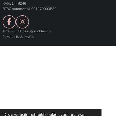
KVK51448246
BTW-nummer NL001979003B89
F
I
A
N
© 2020 EEFbeautyanddesign
C
S
Powered by
JouwWeb
E
T
B
A
O
G
O
R
K
A
M
Deze website gebruikt cookies voor analyse-