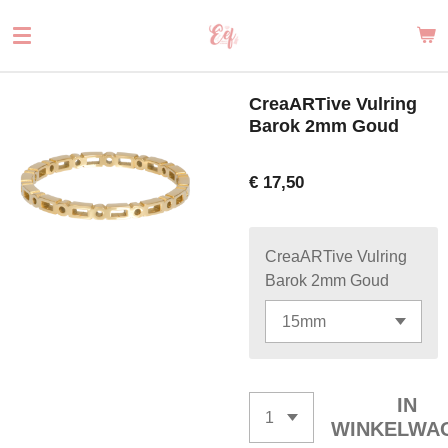
Ga
direct
naar
de
CreaARTive Vulring
hoofdinhoud
Barok 2mm Goud
€ 17,50
CreaARTive Vulring
Barok 2mm Goud
IN
WINKELWA