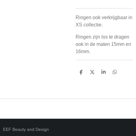
Ringen ook verkrijgbaar in
XS collectie.
Ringen zijn los te dragen
ook in de maten 15mm en
16mm.
D
D
S
D
E
E
H
E
L
E
A
L
E
L
R
E
N
E
N
EEF Beauty and Design