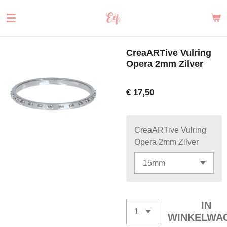
Ga
direct
naar
de
CreaARTive Vulring
hoofdinhoud
Opera 2mm Zilver
€ 17,50
CreaARTive Vulring
Opera 2mm Zilver
IN
WINKELWA