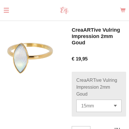
Ga
direct
naar
de
CreaARTive Vulring
hoofdinhoud
Impression 2mm
Goud
€ 19,95
CreaARTive Vulring
Impression 2mm
Goud