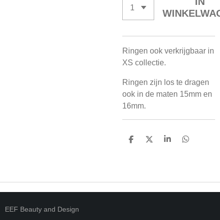
IN
WINKELWA
Ringen ook verkrijgbaar in
XS collectie.
Ringen zijn los te dragen
ook in de maten 15mm en
16mm.
D
D
S
D
E
E
H
E
L
E
A
L
E
L
R
E
N
E
N
EEF Beauty and Design