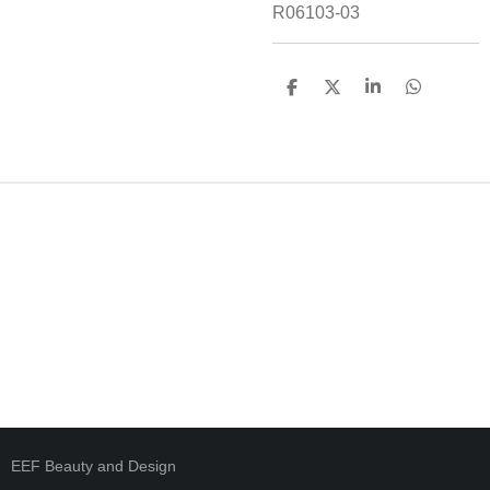
R06103-03
D
D
S
D
E
E
H
E
L
E
A
L
E
L
R
E
N
E
N
EEF Beauty and Design