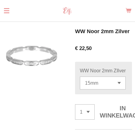
Ga
direct
naar
de
WW Noor 2mm Zilver
hoofdinhoud
€ 22,50
WW Noor 2mm ZIlver
IN
WINKELWA