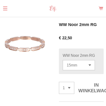
Ga
direct
naar
de
WW Noor 2mm RG
hoofdinhoud
€ 22,50
WW Noor 2mm RG
IN
WINKELWA