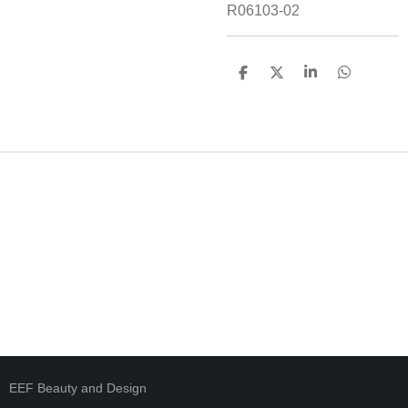
R06103-02
D
D
S
D
E
E
H
E
L
E
A
L
E
L
R
E
N
E
N
EEF Beauty and Design