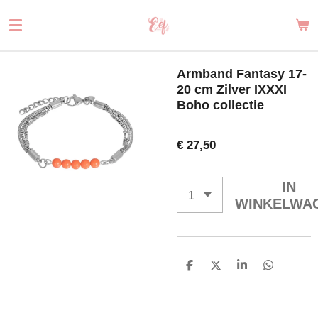
Ga
direct
naar
de
Armband Fantasy 17-
hoofdinhoud
20 cm Zilver IXXXI
Boho collectie
€ 27,50
IN
WINKELWA
D
D
S
D
E
E
H
E
L
E
A
L
E
L
R
E
N
E
N