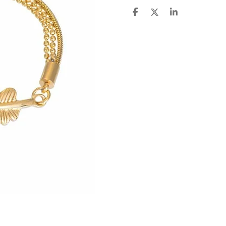
D
D
S
E
E
H
L
E
A
E
L
R
N
E