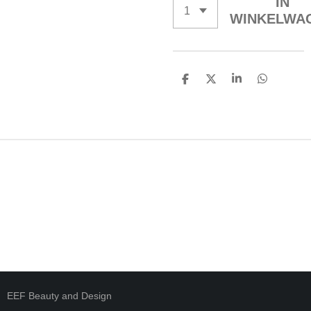
IN
WINKELWA
D
D
S
D
E
E
H
E
L
E
A
L
E
L
R
E
N
E
N
EEF Beauty and Design