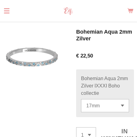
Ga
direct
naar
de
Bohemian Aqua 2mm
hoofdinhoud
Zilver
€ 22,50
Bohemian Aqua 2mm
Zilver IXXXI Boho
collectie
IN