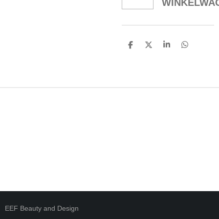
WINKELWA
D
D
S
D
E
E
H
E
L
E
A
L
E
L
R
E
N
E
N
EEF Beauty and Design