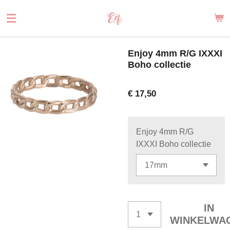
Ga
direct
naar
de
Enjoy 4mm R/G IXXXI
hoofdinhoud
Boho collectie
€ 17,50
Enjoy 4mm R/G
IXXXI Boho collectie
IN
WINKELWA