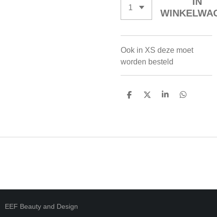
IN
WINKELWA
Ook in XS deze moet
worden besteld
D
D
S
D
E
E
H
E
L
E
A
L
E
L
R
E
N
E
N
EEF Beauty and Design