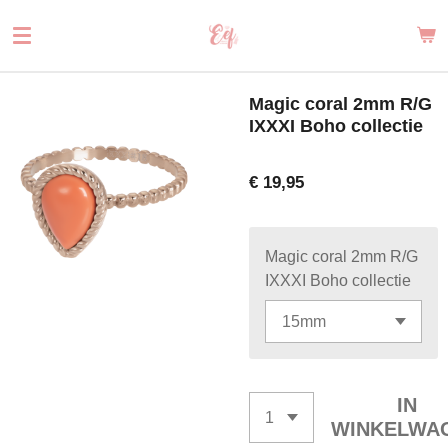
Ga
direct
naar
de
Magic coral 2mm R/G
hoofdinhoud
IXXXI Boho collectie
€ 19,95
Magic coral 2mm R/G
IXXXI Boho collectie
IN
WINKELWA