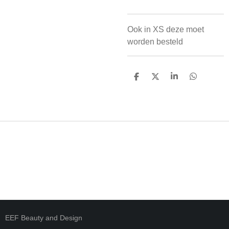
Ook in XS deze moet
worden besteld
D
D
S
D
E
E
H
E
L
E
A
L
E
L
R
E
N
E
N
EEF Beauty and Design