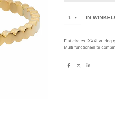
IN WINKE
Flat circles IXXXI vulring
Multi functioneel te combi
D
D
S
E
E
H
L
E
A
E
L
R
N
E