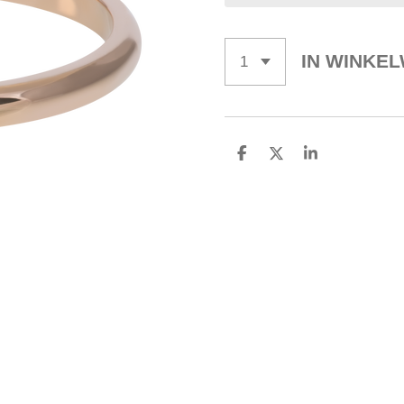
IN WINKE
D
D
S
E
E
H
L
E
A
E
L
R
N
E