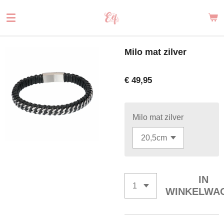
Ga
direct
naar
de
Milo mat zilver
hoofdinhoud
€ 49,95
Milo mat zilver
IN
WINKELWA