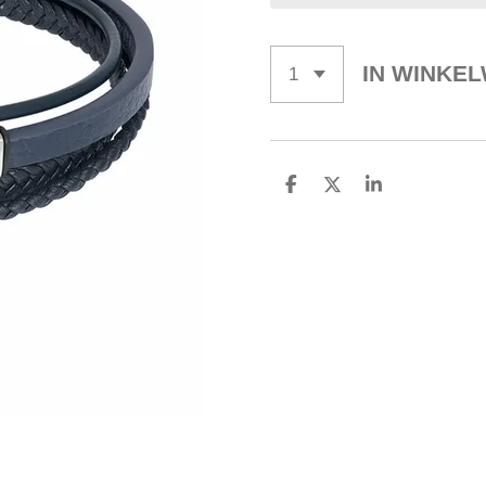
IN WINKE
D
D
S
E
E
H
L
E
A
E
L
R
N
E