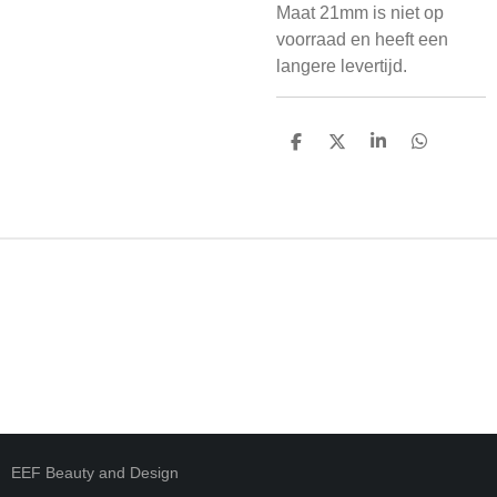
Maat 21mm is niet op
voorraad en heeft een
langere levertijd.
D
D
S
D
E
E
H
E
L
E
A
L
E
L
R
E
N
E
N
EEF Beauty and Design