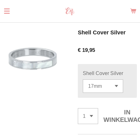
Ga
direct
naar
de
Shell Cover Silver
hoofdinhoud
€ 19,95
Shell Cover Silver
IN
WINKELWA