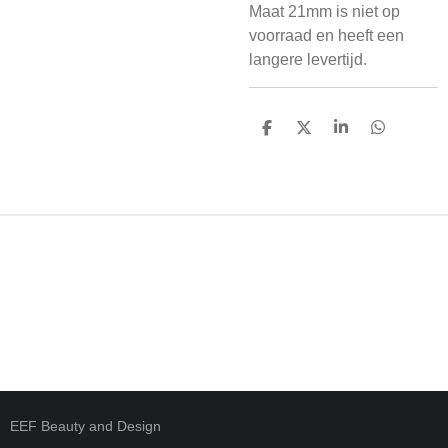
Maat 21mm is niet op
voorraad en heeft een
langere levertijd.
D
D
S
D
E
E
H
E
L
E
A
L
E
L
R
E
N
E
N
EEF Beauty and Design