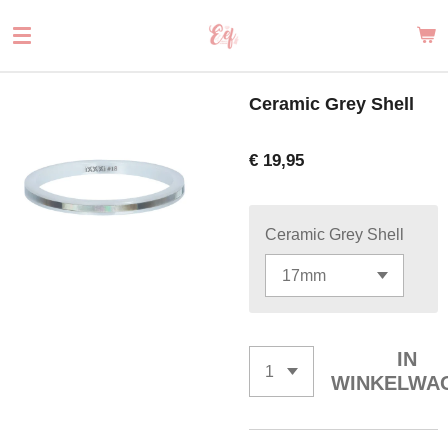
Ga
direct
naar
de
Ceramic Grey Shell
hoofdinhoud
€ 19,95
Ceramic Grey Shell
IN
WINKELWA