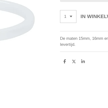
IN WINKE
De maten 15mm, 16mm en 2
levertijd.
D
D
S
E
E
H
L
E
A
E
L
R
N
E