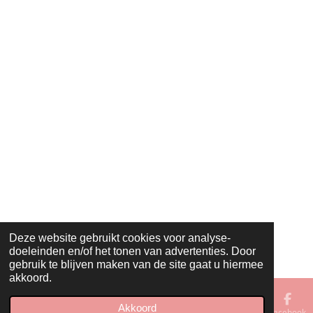
B
A
O
G
O
R
K
A
M
Deze website gebruikt cookies voor analyse-
doeleinden en/of het tonen van advertenties. Door
gebruik te blijven maken van de site gaat u hiermee
akkoord.
Akkoord
E-mailadres
Telefoonnummer
Kaart
Facebook