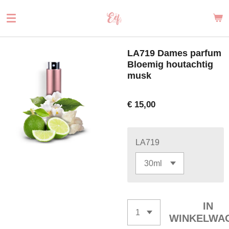
Ga
direct
naar
de
LA719 Dames parfum
hoofdinhoud
Bloemig houtachtig
musk
€ 15,00
LA719
IN
WINKELWA